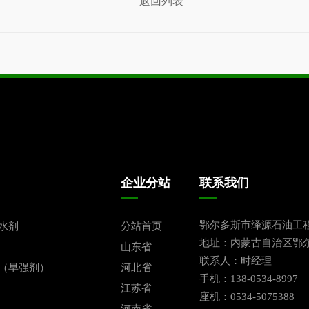
返回列表
企业分站
联系我们
鄂尔多斯市绎源石油工
水剂
分站首页
地址：内蒙古自治区鄂
山东省
联系人：时经理
（早强剂）
河北省
手机：138-0534-8997
江苏省
座机：0534-5075388