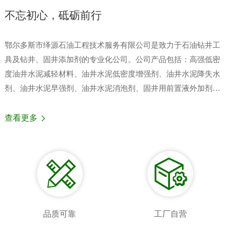
不忘初心，砥砺前行
鄂尔多斯市绎源石油工程技术服务有限公司是致力于石油钻井工
具及钻井、固井添加剂的专业化公司。公司产品包括：高强低密
度油井水泥减轻材料、油井水泥低密度增强剂、油井水泥降失水
剂、油井水泥早强剂、油井水泥消泡剂、固井用前置液外加剂、
固 井用后置压塞液等石油化工产品。通过几年的拼搏与开拓，企
业规模不断扩大，产品产量年年递增！公司历来以“严格、认真、
查看更多
开放、竞争、效率、创新”为追求，以“团结务实，开拓进取”为企
业精神，公司的质量方针是“一流的质量，满足顾客要求；一流的
管理，持续 改进和发展”。
品质可靠
工厂自营