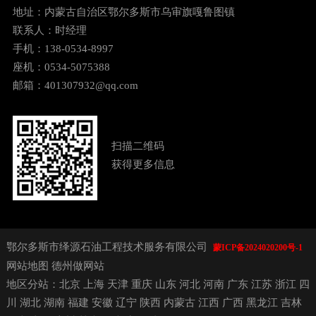
地址：内蒙古自治区鄂尔多斯市乌审旗嘎鲁图镇
联系人：时经理
手机：138-0534-8997
座机：0534-5075388
邮箱：401307932@qq.com
扫描二维码
获得更多信息
鄂尔多斯市绎源石油工程技术服务有限公司
蒙ICP备2024020200号-1
网站地图
德州做网站
地区分站：
北京
上海
天津
重庆
山东
河北
河南
广东
江苏
浙江
四
川
湖北
湖南
福建
安徽
辽宁
陕西
内蒙古
江西
广西
黑龙江
吉林