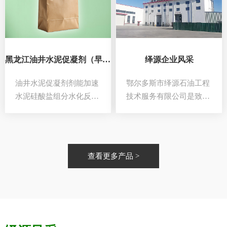
95℃的油气井。物理性能
指标：水泥浆性能指标：
……
黑龙江油井水泥促凝剂（早强剂）
绎源企业风采
油井水泥促凝剂剂能加速
鄂尔多斯市绎源石油工程
水泥硅酸盐组分水化反应
技术服务有限公司是致力
速度，改善水泥石晶体结
于石油钻井工具及钻井、
构，从而提高水泥石的早
固井添加剂的专业化公
期强度。本产品由促凝材
司……
料组成，易溶于水，能有
查看更多产品 >
效的缩短水泥浆的稠化时
间，与其它外加剂有较好
的配伍性。物理性能指
标：水泥浆……