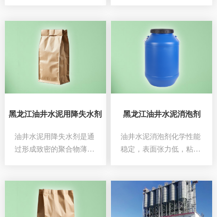
利和固井质量，在水泥中
题，抗高温性能和稳定性
所添加的化学剂。……
能差，电测仪器遇阻超高
越发严重等问题。……
黑龙江油井水泥用降失水剂
黑龙江油井水泥消泡剂
油井水泥用降失水剂是通
油井水泥消泡剂化学性能
过形成致密的聚合物薄膜
稳定，表面张力低，粘度
来达到降失水的目的。本
小，有良好的抗冻性，用
产品由水溶性高分子及其
于水泥浆的消泡，与降滤
它相关助剂组成，可与促
失水剂配伍使用，消泡效
凝剂或缓凝剂配合使用，
果可以达到90％以上。技
可用于循环温度为27℃～
术指标：……