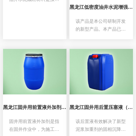
黑龙江低密度油井水泥增强材料
粒级配原理配制的。所以
该体系45℃养护24小时的
该产品是本公司研制开发
抗压强度高。稠化时间可
的新型产品。本产品已经
以按井深浅加缓凝剂调
通过国家发明（发明名
节。浆体体系稳定，凝结
称：一种低密度油井水泥
硬化后体系致密、不收
增强材料的制备设备及工
缩。水泥浆密度在1.30以
艺，号：
下的低密……
ZL202311665792.X）。
该产品已在长庆油田市场
推广使用多年，对固井质
量提升有很大帮助。……
黑龙江固井用前置液外加剂（前置液）
黑龙江固井用后置压塞液（后置液）
固井用前置液外加剂是指
该后置液有效解决了新型
在固井作业中，为施工顺
泥浆加重剂的固相沉降问